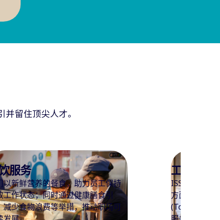
引并留住顶尖人才。
作场所服务
清洁服务
SS欧艾斯在营运和维护高效的工作场所
我们的日常保
面经验丰富，通过关键服务接触点
务，严格遵循
ouchpoints@ISS) 设计和精心组织的
准匹配金融行
务，提供更健康、更安全、更有成
Space
等标准