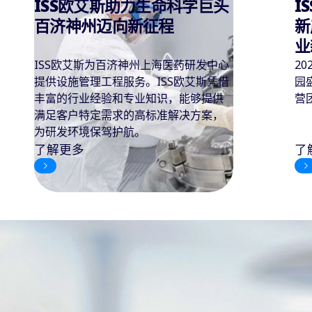
ISS助力世界著名咖啡品牌创
优
新产业园高效运转，打造产
创
业新典范
2023年，一座备受瞩目的咖啡创新产业
I
园盛大开业。而在这背后，ISS筹建和运
洁
营团队全程参与。
了解更多
了