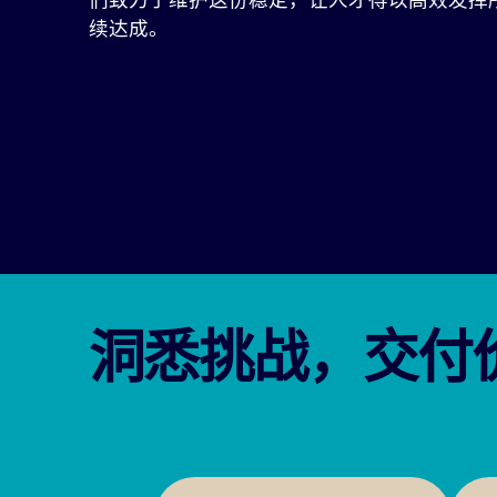
续达成。
洞悉挑战，交付