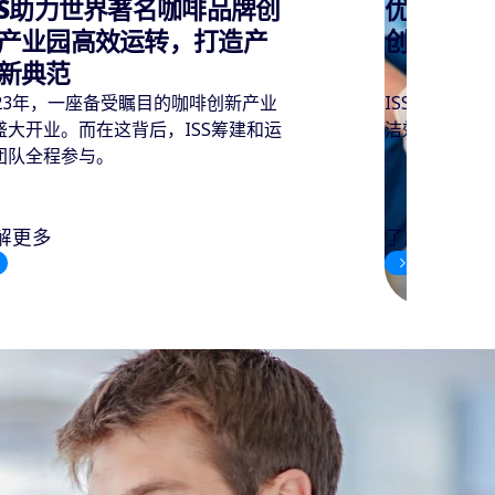
化清洁效率: ISS欧艾斯的
ISS为世
新策略与应用实践
设施管理
SS欧艾斯分享综合设施管理（IFM）清
助力高端制造
效率提升经验，为客户降本增效。
以定制化、全
团新园区。
解更多
了解更多
4
1
2
3
5
6
7
8
9